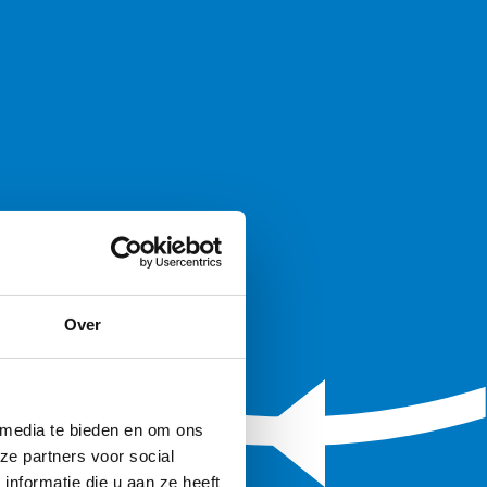
Over
 media te bieden en om ons
ze partners voor social
nformatie die u aan ze heeft