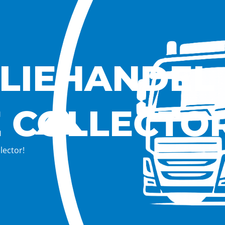
LIEHANDEL
 COLLECTO
lector!