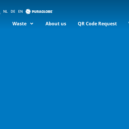
NL
DE
EN
Waste
About us
QR Code Request