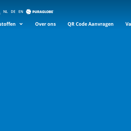
NL
DE
EN
stoffen
Over ons
QR Code Aanvragen
Va