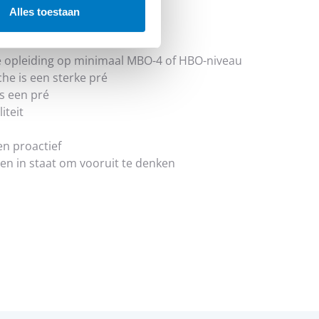
Alles toestaan
e opleiding op minimaal MBO-4 of HBO-niveau
che is een sterke pré
is een pré
iteit
n proactief
 en in staat om vooruit te denken