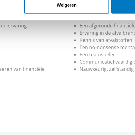
Weigeren
Dit zoeken we:
 en ervaring
Een afgeronde financiël
Ervaring in de afvalbran
Kennis van afvalstoffen 
Een no-nonsense mental
Een teamspeler
Communicatief vaardig e
eren van financiële
Nauwkeurig, zelfstandig