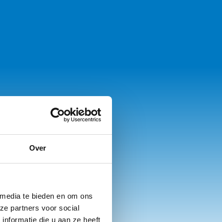
Over
 media te bieden en om ons
ze partners voor social
nformatie die u aan ze heeft